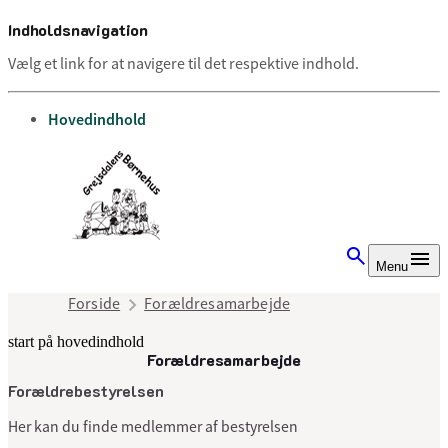
Indholdsnavigation
Vælg et link for at navigere til det respektive indhold.
gå til
Hovedindhold
Menu
Forside
Forældresamarbejde
start på hovedindhold
Forældresamarbejde
senest opdateret 3. juli 2025
Forældrebestyrelsen
Her kan du finde medlemmer af bestyrelsen