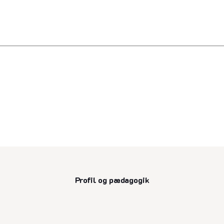
Profil og pædagogik
senest opdateret 3. juli 2025