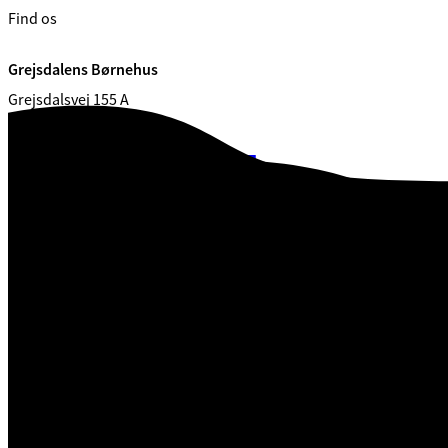
Find os
Grejsdalens Børnehus
Grejsdalsvej 155 A
7100 Vejle
CVR. 29 18 99 00